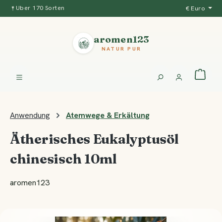
Über 170 Sorten
€
Euro
Zum Hauptinhalt springen
aromen123
NATUR PUR
Warenko
Anwendung
Atemwege & Erkältung
Ätherisches Eukalyptusöl
chinesisch 10ml
aromen123
Bildergalerie überspringen