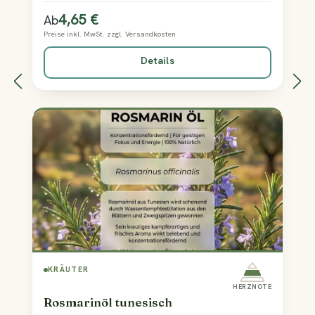
reinigend-frische Note ins Spiel. Kraftvoll und
4,65 €
Regulärer Preis:
Ab
naturnah.
Preise inkl. MwSt. zzgl. Versandkosten
Details
KRÄUTER
HERZNOTE
Rosmarinöl tunesisch