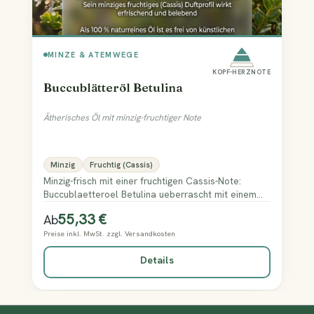
MINZE & ATEMWEGE
KOPF-HERZNOTE
Buccublätteröl Betulina
Ätherisches Öl mit minzig-fruchtiger Note
Minzig
Fruchtig (Cassis)
Minzig-frisch mit einer fruchtigen Cassis-Note:
Buccublaetteroel Betulina ueberrascht mit einem
ungewoehnlich vielschichtigen, beerig-kuehlen
55,33 €
Regulärer Preis:
Ab
Duftbild.
Preise inkl. MwSt. zzgl. Versandkosten
Details