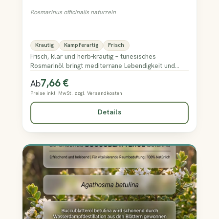
Rosmarinus officinalis naturrein
Krautig
Kampferartig
Frisch
Frisch, klar und herb-krautig – tunesisches
Rosmarinöl bringt mediterrane Lebendigkeit und
belebende Würze in Ihren Raum.
7,66 €
Regulärer Preis:
Ab
Preise inkl. MwSt. zzgl. Versandkosten
Details