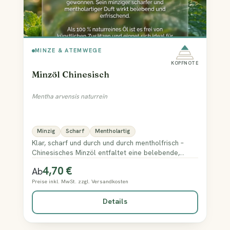
MINZE & ATEMWEGE
KOPFNOTE
Minzöl Chinesisch
Mentha arvensis naturrein
Minzig
Scharf
Mentholartig
Klar, scharf und durch und durch mentholfrisch –
Chinesisches Minzöl entfaltet eine belebende,
kühlende Würze, die sofort wach wirkt.
4,70 €
Regulärer Preis:
Ab
Preise inkl. MwSt. zzgl. Versandkosten
Details